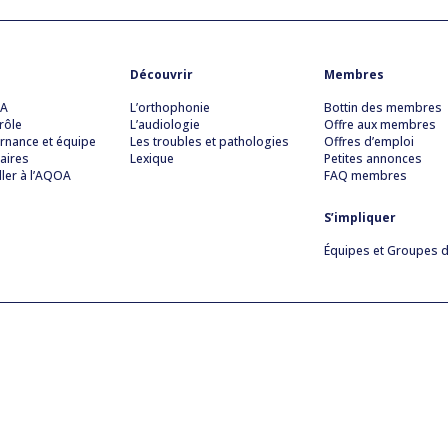
Découvrir
Membres
OA
L’orthophonie
Bottin des membres
rôle
L’audiologie
Offre aux membres
rnance et équipe
Les troubles et pathologies
Offres d’emploi
aires
Lexique
Petites annonces
ller à l’AQOA
FAQ membres
S’impliquer
Équipes et Groupes de