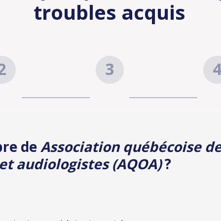
troubles acquis
iption
Résumé
Paie
bre de
Association québécoise d
et audiologistes (AQOA)
?