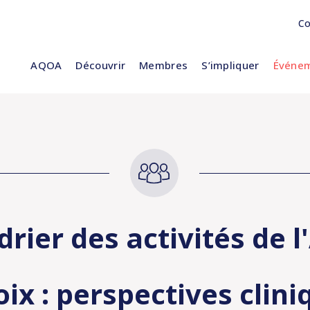
Co
AQOA
Découvrir
Membres
S’impliquer
Événem
drier des activités de 
oix : perspectives clin