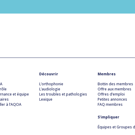
Découvrir
Membres
OA
L’orthophonie
Bottin des membres
rôle
L’audiologie
Offre aux membres
rnance et équipe
Les troubles et pathologies
Offres d’emploi
aires
Lexique
Petites annonces
ller à l’AQOA
FAQ membres
S’impliquer
Équipes et Groupes de