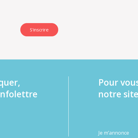
S'inscrire
quer,
Pour vou
infolettre
notre site
Je m’annonce