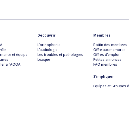
Découvrir
Membres
OA
L’orthophonie
Bottin des membres
rôle
L’audiologie
Offre aux membres
rnance et équipe
Les troubles et pathologies
Offres d’emploi
aires
Lexique
Petites annonces
ller à l’AQOA
FAQ membres
S’impliquer
Équipes et Groupes de