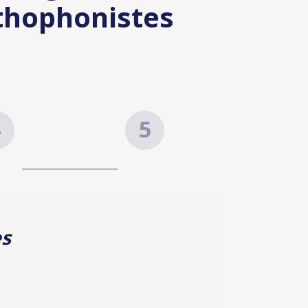
rthophonistes
ment
Confirmation
es