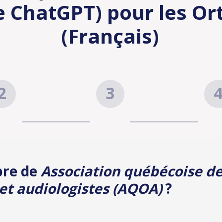
e ChatGPT) pour les O
(Français)
iption
Résumé
Paie
bre de
Association québécoise d
et audiologistes (AQOA)
?