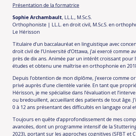
Présentation de la formatrice
Sophie Archambault
, LL.L., M.Sc.S.
Orthophoniste | LL.L. en droit civil, M.Sc.S. en orthop
Le Hérisson
Titulaire d’un baccalauréat en linguistique avec conce
droit civil de l’Université d’Ottawa, j’ai exercé comme 
près de dix ans. Animée par un intérêt croissant pour l
études et obtenu une maîtrise en orthophonie en 201
Depuis l’obtention de mon diplôme, j’exerce comme or
privé auprès d’une clientèle variée. En tant que propri
Hérisson, je me spécialise dans l’évaluation et l’inte
ou bredouillent, accueillant des patients de tout âge.
0 à 12 ans présentant des difficultés en langage oral et
Toujours en quête d’approfondissement de mes compéte
avancées, dont un programme intensif de la Stuttering
2023), portant sur les approches cognitives (SFBT et C