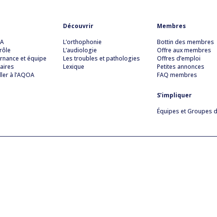
Découvrir
Membres
OA
L’orthophonie
Bottin des membres
rôle
L’audiologie
Offre aux membres
rnance et équipe
Les troubles et pathologies
Offres d’emploi
aires
Lexique
Petites annonces
ller à l’AQOA
FAQ membres
S’impliquer
Équipes et Groupes de