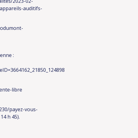
alites/2023-02-
ppareils-auditifs-
riodumont-
enne :
eID=3664162_21850_124898
ente-libre
230/payez-vous-
14 h 45).