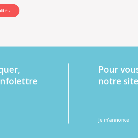
lités
quer,
Pour vou
infolettre
notre site
Je m’annonce