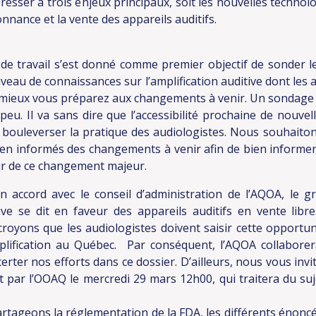
resser à trois enjeux principaux, soit les nouvelles technolo
onnance et la vente des appareils auditifs.
vail s’est donné comme premier objectif de sonder le
veau de connaissances sur l’amplification auditive dont les a
i mieux vous préparez aux changements à venir. Un sondage 
u. Il va sans dire que l’accessibilité prochaine de nouvel
a bouleverser la pratique des audiologistes. Nous souhait
en informés des changements à venir afin de bien informer 
ur de ce changement majeur.
 avec le conseil d’administration de l’AQOA, le gro
tive se dit en faveur des appareils auditifs en vente li
royons que les audiologistes doivent saisir cette opportun
plification au Québec. Par conséquent, l’AQOA collabore
erter nos efforts dans ce dossier. D’ailleurs, nous vous inv
t par l’OOAQ le mercredi 29 mars 12h00, qui traitera du suj
rtageons la réglementation de la FDA, les différents énoncé