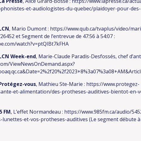
La Presse
, Alice Girard-Bossé :
https://www.lapresse.ca/actu
phonistes-et-audiologistes-du-quebec/plaidoyer-pour-des-a
LCN
, Mario Dumont :
https://www.qub.ca/tvaplus/video/ma
726452
et Segment de l’entrevue de 47:56 à 54:07 :
be.com/watch?v=ptQIBt7kFHA
LCN Week-end
, Marie-Claude Paradis-Desfossés, chef d’ant
r.com/ViewNewsOnDemand.aspx?
ooaq.qc.ca&Date=2%2f20%2f2023+8%3a07%3a08+AM&Articl
Protégez-vous
, Mathieu Ste-Marie :
https://www.protegez-
sante-et-alimentation/des-protheses-auditives-bientot-en-v
,5 FM
, L’effet Normandeau :
https://www.985fm.ca/audio/545
-lunettes-et-vos-protheses-auditives
(Le segment débute à 