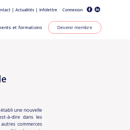
|
|
ntact
Actualités
Infolettre
Connexion
ents et formations
Devenir membre
de
établi une nouvelle
est-à-dire dans les
et autres commerces