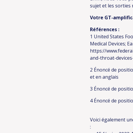
sujet et les sortie
Votre GT-amplific
Références :
1 United States Fo
Medical Devices; E
https://www.federa
and-throat-devices
2 Énoncé de positi
et en anglais
3 Énoncé de positi
4 Énoncé de positi
Voici également une
: