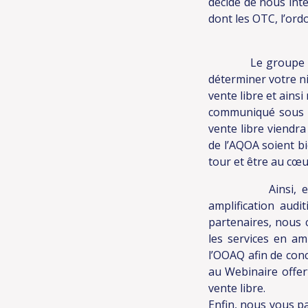
décidé de nous inté
dont les OTC, l’ord
Le groupe de tra
déterminer votre ni
vente libre et ains
communiqué sous pe
vente libre viendr
de l’AQOA soient bi
tour et être au cœ
Ainsi, en accord
amplification audi
partenaires, nous c
les services en am
l’OOAQ afin de conc
au Webinaire offer
vente libre.
Enfin, nous vous pa