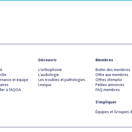
Découvrir
Membres
OA
L’orthophonie
Bottin des membres
rôle
L’audiologie
Offre aux membres
rnance et équipe
Les troubles et pathologies
Offres d’emploi
aires
Lexique
Petites annonces
ller à l’AQOA
FAQ membres
S’impliquer
Équipes et Groupes de