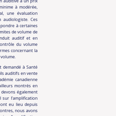
n auditive à un prix
 minime à modérée,
l, une évaluation
 audiologiste. Ces
épondre à certaines
imites de volume de
nduit auditif et en
 contrôle du volume
normes concernant la
e volume.
 demandé à Santé
ls auditifs en vente
cadémie canadienne
ailleurs montrés en
us devons également
ur l’amplification
 ont eu lieu depuis
contres, nous avons