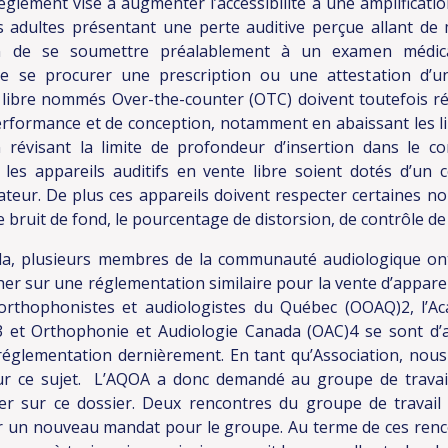
glement vise à augmenter l’accessibilité à une amplificatio
s adultes présentant une perte auditive perçue allant de
n de se soumettre préalablement à un examen médica
e se procurer une prescription ou une attestation d’un
 libre nommés Over-the-counter (OTC) doivent toutefois r
performance et de conception, notamment en abaissant les l
 révisant la limite de profondeur d’insertion dans le co
les appareils auditifs en vente libre soient dotés d’un
isateur. De plus ces appareils doivent respecter certaines 
e bruit de fond, le pourcentage de distorsion, de contrôle d
ieurs membres de la communauté audiologique ont
r sur une réglementation similaire pour la vente d’apparei
s orthophonistes et audiologistes du Québec (OOAQ)2, l’A
3 et Orthophonie et Audiologie Canada (OAC)4 se sont d’
 réglementation dernièrement. En tant qu’Association, no
r ce sujet. L’AQOA a donc demandé au groupe de travail s
ller sur ce dossier. Deux rencontres du groupe de travail
blir un nouveau mandat pour le groupe. Au terme de ces ren