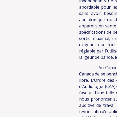
indépendants. Ce rè
abordable pour le
sans avoir besoi
audiologique ou d
appareils en vente
spécifications de 
sortie maximal, en
exigeant que tous 
réglable par l’util
largeur de bande, l
Au Canada, plus
Canada de se penche
libre. L’Ordre de
d’Audiologie (CAA)
faveur d’une telle
nous prononcer su
auditive de travai
février afin d’éta