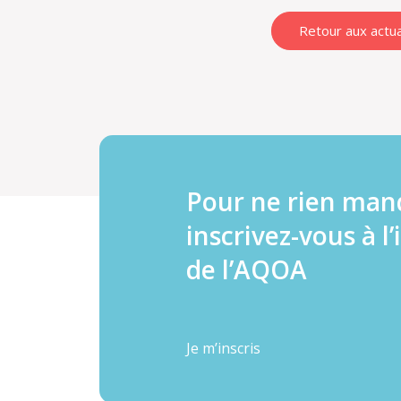
Retour aux actua
Pour ne rien man
inscrivez-vous à l’
de l’AQOA
Je m’inscris