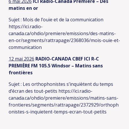
6 mai 2026
ICI Radio-Canada Première – Des
matins en or
Sujet : Mois de l’ouïe et de la communication
https://ici.radio-
canada.ca/ohdio/premiere/emissions/des-matins-
en-or/segments/rattrapage/2368036/mois-ouie-et-
communication
12 mai 2026
RADIO-CANADA CBEF ICI R-C
PREMIÈRE FM 105.5 Windsor – Matins sans
frontières
Sujet : Les orthophonistes s’inquiètent du temps
d’écran des tout-petits
https://ici.radio-
canada.ca/ohdio/premiere/emissions/matins-sans-
frontieres/segments/rattrapage/2372929/orthoph
onistes-s-inquietent-temps-ecran-tout-petits