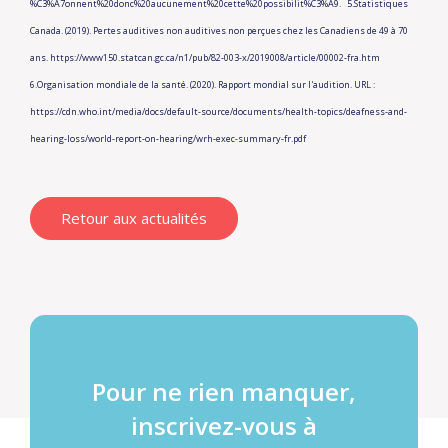
%C3%A7onnent%20donc%20aucunement%20cette%20possibilit%C3%A9.
5.Statistiques
Canada. (2019). Pertes auditives non auditives non perçues chez les Canadiens de 49 à 70
ans. https://www150.statcan.gc.ca/n1/pub/82-003-x/2019008/article/00002-fra.htm
6.Organisation mondiale de la santé. (2020). Rapport mondial sur l'audition. URL :
https://cdn.who.int/media/docs/default-source/documents/health-topics/deafness-and-
hearing-loss/world-report-on-hearing/wrh-exec-summary-fr.pdf
Retour aux actualités
Pour ne rien manquer,
inscrivez-vous à