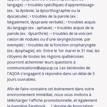
langage) ;
• troubles spécifiques d'apprentissage
(ex. : la dyslexie, la dysorthographie ou la
dyscalculie) ;
• troubles de la parole (ex. :
bégaiement, dyspraxie verbale) ;
• troubles acquis
du langage (ex. : aphasie) ;
• troubles acquis de la
parole (ex. : dysarthrie) ;
• troubles de la voix (en
raison de nodules ou d'une laryngectomie, par
exemple) ;
• troubles de la fonction oropharyngée
(ex.: dysphagie), etc.
Entre le 1er mai et le 31 mai, les
citoyens de toutes les régions québécoises
pourront acheminer leurs questions à
communications@aqoa.qc.ca.
Les bénévoles de
l'AQOA s'engagent à répondre dans un délai de 5
jours ouvrables.
Afin de faire connaitre cet événement dans votre
environnement immédiat, nous vous invitons à
télécharger l'
affiche promotionnelle
, et également
la
bannière Facebook.
L'équipe de Association