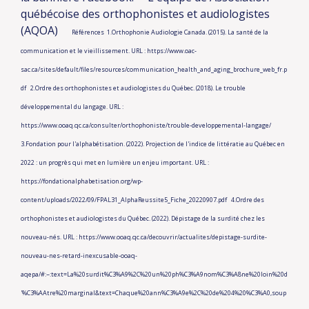
québécoise des orthophonistes et audiologistes
(AQOA)
Références
1.Orthophonie Audiologie Canada. (2015). La santé de la
communication et le vieillissement. URL : https://www.oac-
sac.ca/sites/default/files/resources/communication_health_and_aging_brochure_web_fr.p
df
2.Ordre des orthophonistes et audiologistes du Québec. (2018). Le trouble
développemental du langage. URL :
https://www.ooaq.qc.ca/consulter/orthophoniste/trouble-developpemental-langage/
3.Fondation pour l'alphabétisation. (2022). Projection de l'indice de littératie au Québec en
2022 : un progrès qui met en lumière un enjeu important. URL :
https://fondationalphabetisation.org/wp-
content/uploads/2022/09/FPAL31_AlphaReussite5_Fiche_20220907.pdf
4.Ordre des
orthophonistes et audiologistes du Québec. (2022). Dépistage de la surdité chez les
nouveau-nés. URL : https://www.ooaq.qc.ca/decouvrir/actualites/depistage-surdite-
nouveau-nes-retard-inexcusable-ooaq-
aqepa/#:~:text=La%20surdit%C3%A9%2C%20un%20ph%C3%A9nom%C3%A8ne%20loin%20d
'%C3%AAtre%20marginal&text=Chaque%20ann%C3%A9e%2C%20de%204%20%C3%A0,soup