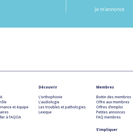
Je m’annonce
Découvrir
Membres
OA
L’orthophonie
Bottin des membres
rôle
L’audiologie
Offre aux membres
rnance et équipe
Les troubles et pathologies
Offres d’emploi
aires
Lexique
Petites annonces
ller à l’AQOA
FAQ membres
S’impliquer