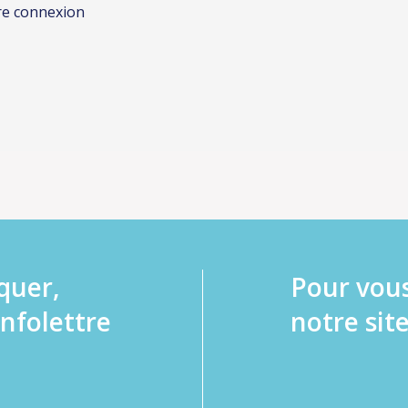
re connexion
quer,
Pour vou
infolettre
notre site