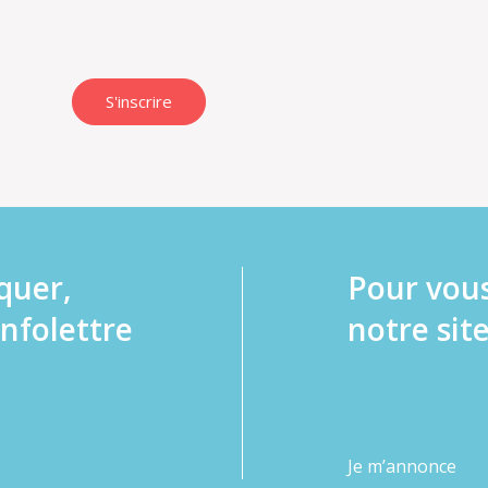
S'inscrire
quer,
Pour vou
infolettre
notre site
Je m’annonce