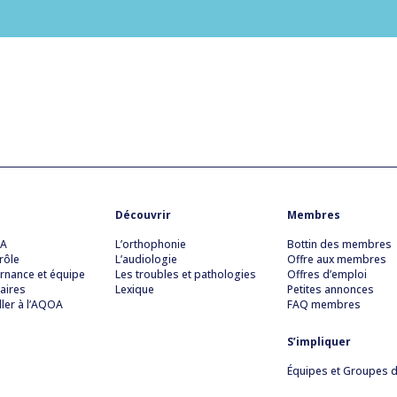
Découvrir
Membres
OA
L’orthophonie
Bottin des membres
rôle
L’audiologie
Offre aux membres
rnance et équipe
Les troubles et pathologies
Offres d’emploi
aires
Lexique
Petites annonces
ller à l’AQOA
FAQ membres
S’impliquer
Équipes et Groupes de