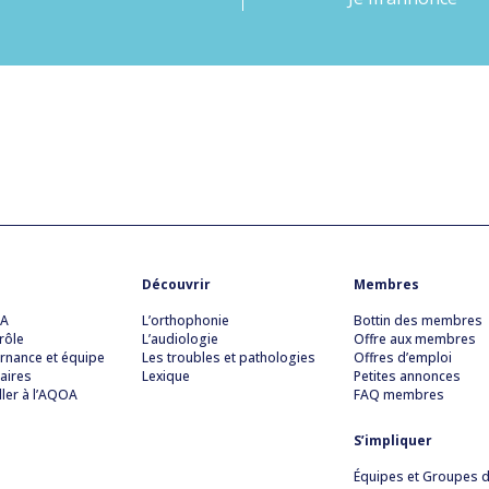
Découvrir
Membres
OA
L’orthophonie
Bottin des membres
rôle
L’audiologie
Offre aux membres
rnance et équipe
Les troubles et pathologies
Offres d’emploi
aires
Lexique
Petites annonces
ller à l’AQOA
FAQ membres
S’impliquer
Équipes et Groupes de