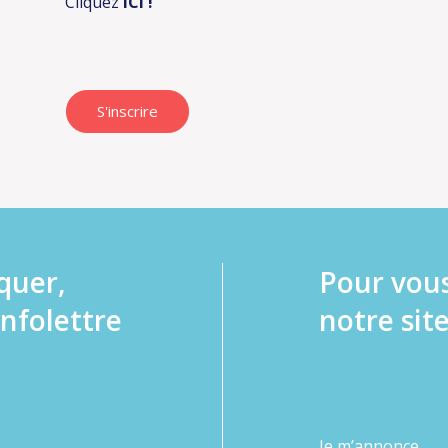
Cliquez
ICI
!
S'inscrire
quer,
Pour vou
infolettre
notre site
Je m’annonce