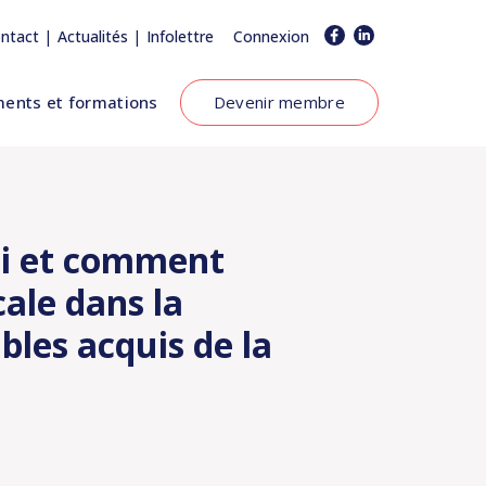
|
|
ntact
Actualités
Infolettre
Connexion
ents et formations
Devenir membre
oi et comment
cale dans la
bles acquis de la