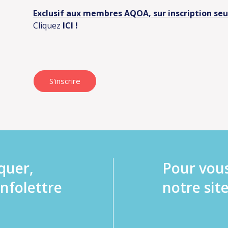
Exclusif aux membres AQOA, sur inscription se
Cliquez
ICI
!
S'inscrire
quer,
Pour vou
infolettre
notre site