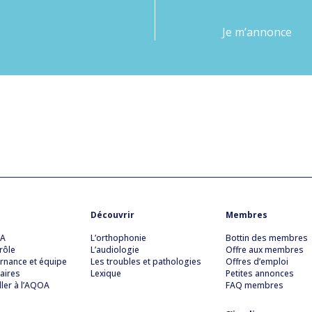
Je m’annonce
Découvrir
Membres
OA
L’orthophonie
Bottin des membres
rôle
L’audiologie
Offre aux membres
rnance et équipe
Les troubles et pathologies
Offres d’emploi
aires
Lexique
Petites annonces
ller à l’AQOA
FAQ membres