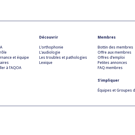
Découvrir
Membres
OA
L’orthophonie
Bottin des membres
rôle
L’audiologie
Offre aux membres
rnance et équipe
Les troubles et pathologies
Offres d’emploi
aires
Lexique
Petites annonces
ller à l’AQOA
FAQ membres
S’impliquer
Équipes et Groupes de